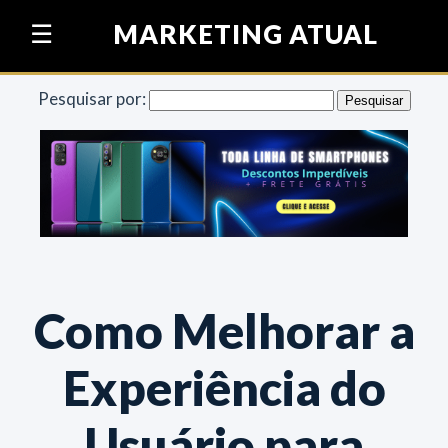
Pular para o conteúdo
MARKETING ATUAL
☰
Pesquisar por:
Como Melhorar a
Experiência do
Usuário para