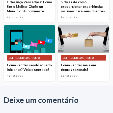
Liderança Vencedora: Como
5 dicas de como
Ser o Melhor Chefe no
proporcionar experiências
Mundo do E-commerce
incríveis para seus clientes
2 anos atrás
4 anos atrás
EMPREENDEDORISMO
EMPREENDEDORISMO
Como vender sendo afiliado
Como vender mais em
iniciante? Veja o segredo!
épocas sazonais?
4 anos atrás
3 anos atrás
Deixe um comentário