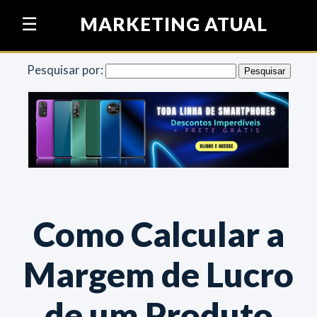
Pular para o conteúdo
MARKETING ATUAL
☰
Pesquisar por:
Como Calcular a
Margem de Lucro
de um Produto