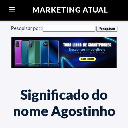
Pular para o conteúdo
MARKETING ATUAL
☰
Pesquisar por:
Significado do
nome Agostinho