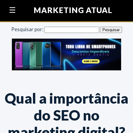
Pular para o conteúdo
MARKETING ATUAL
☰
Pesquisar por:
Qual a importância
do SEO no
marketing digital?